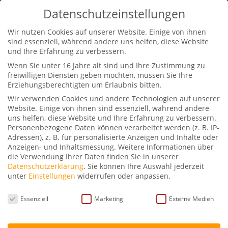
0170-2311441
info@petraschwarz.de
Datenschutzeinstellungen
Wir nutzen Cookies auf unserer Website. Einige von ihnen
sind essenziell, während andere uns helfen, diese Website
und Ihre Erfahrung zu verbessern.
Wenn Sie unter 16 Jahre alt sind und Ihre Zustimmung zu
freiwilligen Diensten geben möchten, müssen Sie Ihre
Erziehungsberechtigten um Erlaubnis bitten.
Petra Schwarz im
Wir verwenden Cookies und andere Technologien auf unserer
Gespräch mit Alexander
Website. Einige von ihnen sind essenziell, während andere
g. Schäfer
uns helfen, diese Website und Ihre Erfahrung zu verbessern.
Personenbezogene Daten können verarbeitet werden (z. B. IP-
Adressen), z. B. für personalisierte Anzeigen und Inhalte oder
von
Petra Schwarz
|
Juli 7, 2026
|
Podcast
|
0
Anzeigen- und Inhaltsmessung.
Weitere Informationen über
die Verwendung Ihrer Daten finden Sie in unserer
Kommentare
Datenschutzerklärung
.
Sie können Ihre Auswahl jederzeit
unter
Einstellungen
widerrufen oder anpassen.
Datenschutzeinstellungen
Essenziell
Marketing
Externe Medien