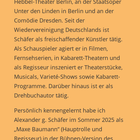
Hebbel-Theater Berlin, an der Staatsoper
Marketing-Cookies werden von Drittanbietern oder Publishern
verwendet, um personalisierte Werbung anzuzeigen. Sie tun dies, indem
Unter den Linden in Berlin und an der
sie Besucher über Websites hinweg verfolgen.
Comödie Dresden. Seit der
Cookie-Informationen anzeigen
Wiedervereinigung Deutschlands ist
Externe Medien (7)
Exte
Schäfer als freischaffender Künstler tätig.
Als Schauspieler agiert er in Filmen,
Inhalte von Videoplattformen und Social-Media-Plattformen werden
standardmäßig blockiert. Wenn Cookies von externen Medien akzeptiert
Fernsehserien, in Kabarett-Theatern und
werden, bedarf der Zugriff auf diese Inhalte keiner manuellen
Einwilligung mehr.
als Regisseur inszeniert er Theaterstücke,
Cookie-Informationen anzeigen
Musicals, Varieté-Shows sowie Kabarett-
powered by Borlabs Cookie
Datenschutzerklärung
Impressum
Programme. Darüber hinaus ist er als
Drehbuchautor tätig.
Persönlich kennengelernt habe ich
Alexander g. Schäfer im Sommer 2025 als
„Maxe Baumann“ (Hauptrolle und
Regisseur) in der Bühnen-Version des