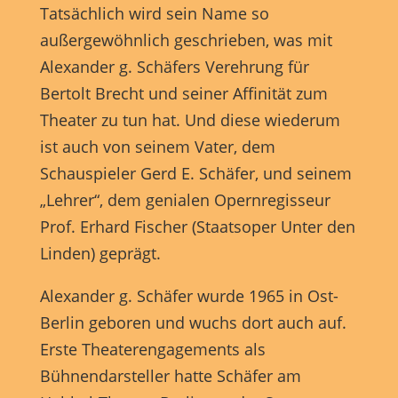
Anzeigen- und Inhaltsmessung.
Weitere Informationen über
Tatsächlich wird sein Name so
die Verwendung Ihrer Daten finden Sie in unserer
Datenschutzerklärung
.
außergewöhnlich geschrieben, was mit
Hier finden Sie eine Übersicht über alle verwendeten Cookies.
Alexander g. Schäfers Verehrung für
Sie können Ihre Einwilligung zu ganzen Kategorien geben
oder sich weitere Informationen anzeigen lassen und so nur
Bertolt Brecht und seiner Affinität zum
bestimmte Cookies auswählen.
Theater zu tun hat. Und diese wiederum
Alle akzeptieren
Speichern
ist auch von seinem Vater, dem
Schauspieler Gerd E. Schäfer, und seinem
Nur essenzielle Cookies akzeptieren
„Lehrer“, dem genialen Opernregisseur
Zurück
Prof. Erhard Fischer (Staatsoper Unter den
Datenschutzeinstellungen
Linden) geprägt.
Essenziell (1)
Alexander g. Schäfer wurde 1965 in Ost-
Essenzielle Cookies ermöglichen grundlegende Funktionen und sind für
die einwandfreie Funktion der Website erforderlich.
Berlin geboren und wuchs dort auch auf.
Cookie-Informationen anzeigen
Erste Theaterengagements als
Bühnendarsteller hatte Schäfer am
Marketing (1)
Mark