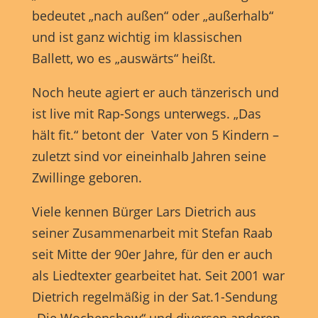
Marketing-Cookies werden von Drittanbietern oder Publishern
bedeutet „nach außen“ oder „außerhalb“
verwendet, um personalisierte Werbung anzuzeigen. Sie tun dies, indem
sie Besucher über Websites hinweg verfolgen.
und ist ganz wichtig im klassischen
Cookie-Informationen anzeigen
Ballett, wo es „auswärts“ heißt.
Externe Medien (7)
Exte
Noch heute agiert er auch tänzerisch und
Inhalte von Videoplattformen und Social-Media-Plattformen werden
ist live mit Rap-Songs unterwegs. „Das
standardmäßig blockiert. Wenn Cookies von externen Medien akzeptiert
hält fit.“ betont der Vater von 5 Kindern –
werden, bedarf der Zugriff auf diese Inhalte keiner manuellen
Einwilligung mehr.
zuletzt sind vor eineinhalb Jahren seine
Cookie-Informationen anzeigen
Zwillinge geboren.
powered by Borlabs Cookie
Datenschutzerklärung
Impressum
Viele kennen Bürger Lars Dietrich aus
seiner Zusammenarbeit mit Stefan Raab
seit Mitte der 90er Jahre, für den er auch
als Liedtexter gearbeitet hat. Seit 2001 war
Dietrich regelmäßig in der Sat.1-Sendung
„Die Wochenshow“ und diversen anderen