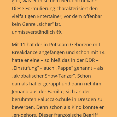
gibt, was er in seinem Beruf nicht kann.
Anzeigen- und Inhaltsmessung.
Weitere Informationen über
die Verwendung Ihrer Daten finden Sie in unserer
Diese Formulierung charakterisiert den
Datenschutzerklärung
.
Hier finden Sie eine Übersicht über alle verwendeten Cookies.
vielfältigen Entertainer, vor dem offenbar
Sie können Ihre Einwilligung zu ganzen Kategorien geben
kein Genre „sicher“ ist,
oder sich weitere Informationen anzeigen lassen und so nur
bestimmte Cookies auswählen.
unmissverständlich 😊.
Alle akzeptieren
Speichern
Mit 11 hat der in Potsdam Geborene mit
Breakdance angefangen und schon mit 14
Nur essenzielle Cookies akzeptieren
hatte er eine – so hieß das in der DDR –
Zurück
„Einstufung“ – auch „Pappe“ genannt – als
Datenschutzeinstellungen
„akrobatischer Show-Tänzer“. Schon
Essenziell (1)
damals hat er gerappt und dann riet ihm
Essenzielle Cookies ermöglichen grundlegende Funktionen und sind für
Jemand aus der Familie, sich an der
die einwandfreie Funktion der Website erforderlich.
berühmten Palucca-Schule in Dresden zu
Cookie-Informationen anzeigen
bewerben. Denn schon als Kind konnte er
Marketing (1)
Mark
„en-dehors. Dieser französische Begriff