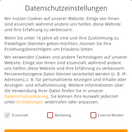
0170-2311441
info@petraschwarz.de
Datenschutzeinstellungen
Wir nutzen Cookies auf unserer Website. Einige von ihnen
sind essenziell, während andere uns helfen, diese Website
und Ihre Erfahrung zu verbessern.
Wenn Sie unter 16 Jahre alt sind und Ihre Zustimmung zu
freiwilligen Diensten geben möchten, müssen Sie Ihre
Erziehungsberechtigten um Erlaubnis bitten.
Petra Schwarz im
Wir verwenden Cookies und andere Technologien auf unserer
Gespräch mit Bürger Lars
Website. Einige von ihnen sind essenziell, während andere
Dietrich
uns helfen, diese Website und Ihre Erfahrung zu verbessern.
Personenbezogene Daten können verarbeitet werden (z. B. IP-
Adressen), z. B. für personalisierte Anzeigen und Inhalte oder
von
Petra Schwarz
|
Jan. 21, 2026
|
Podcast
|
0
Anzeigen- und Inhaltsmessung.
Weitere Informationen über
die Verwendung Ihrer Daten finden Sie in unserer
Kommentare
Datenschutzerklärung
.
Sie können Ihre Auswahl jederzeit
unter
Einstellungen
widerrufen oder anpassen.
Datenschutzeinstellungen
Essenziell
Marketing
Externe Medien