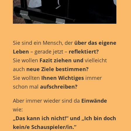
Anzeigen- und Inhaltsmessung.
Weitere Informationen über
die Verwendung Ihrer Daten finden Sie in unserer
Datenschutzerklärung
.
Hier finden Sie eine Übersicht über alle verwendeten Cookies.
Sie können Ihre Einwilligung zu ganzen Kategorien geben
oder sich weitere Informationen anzeigen lassen und so nur
bestimmte Cookies auswählen.
Sie sind ein Mensch, der
über das eigene
Alle akzeptieren
Speichern
Leben
– gerade jetzt –
reflektiert?
Sie wollen
Fazit ziehen und
vielleicht
Nur essenzielle Cookies akzeptieren
auch
neue Ziele bestimmen?
Zurück
Sie wollten
Ihnen Wichtiges
immer
Datenschutzeinstellungen
schon mal
aufschreiben?
Essenziell (1)
Essenzielle Cookies ermöglichen grundlegende Funktionen und sind für
Aber immer wieder sind da
Einwände
die einwandfreie Funktion der Website erforderlich.
wie:
Cookie-Informationen anzeigen
„Das kann ich nicht!“ und
„Ich bin doch
Marketing (1)
Mark
kein/e Schauspieler/in.“