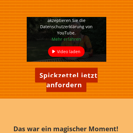
Mit dem Laden des Videos
akzeptieren Sie die
Datenschutzerklärung von
YouTube.
Mehr erfahren
Video laden
YouTube immer entsperren
Spickzettel jetzt
anfordern
Das war ein magischer Moment!