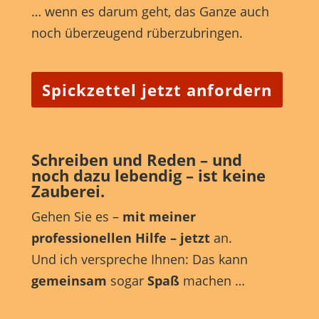
Marketing-Cookies werden von Drittanbietern oder Publishern
… wenn es darum geht, das Ganze auch
verwendet, um personalisierte Werbung anzuzeigen. Sie tun dies, indem
noch überzeugend rüberzubringen.
sie Besucher über Websites hinweg verfolgen.
Cookie-Informationen anzeigen
Externe Medien (7)
Spickzettel jetzt anfordern
Exte
Inhalte von Videoplattformen und Social-Media-Plattformen werden
standardmäßig blockiert. Wenn Cookies von externen Medien akzeptiert
werden, bedarf der Zugriff auf diese Inhalte keiner manuellen
Einwilligung mehr.
Schreiben und Reden – und
Cookie-Informationen anzeigen
noch dazu lebendig – ist keine
Zauberei.
powered by Borlabs Cookie
Datenschutzerklärung
Impressum
Gehen Sie es –
mit meiner
professionellen Hilfe – jetzt
an.
Und ich verspreche Ihnen: Das kann
gemeinsam
sogar
Spaß
machen …