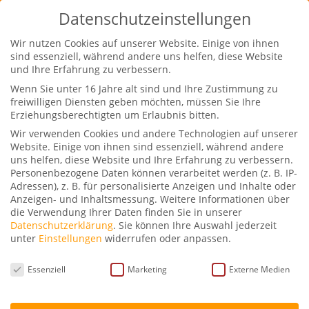
Datenschutzeinstellungen
Wie Sie es schaffen,
so in Erinnerung zu
Wir nutzen Cookies auf unserer Website. Einige von ihnen
sind essenziell, während andere uns helfen, diese Website
bleiben, wie Sie das
und Ihre Erfahrung zu verbessern.
möchten.
Wenn Sie unter 16 Jahre alt sind und Ihre Zustimmung zu
freiwilligen Diensten geben möchten, müssen Sie Ihre
Wie es Ihnen
Erziehungsberechtigten um Erlaubnis bitten.
gelingt,
Ihre eigene
Wir verwenden Cookies und andere Technologien auf unserer
lebendige Trauer-
Website. Einige von ihnen sind essenziell, während andere
Rede zu halten.
uns helfen, diese Website und Ihre Erfahrung zu verbessern.
Personenbezogene Daten können verarbeitet werden (z. B. IP-
Damit zu guter Letzt
Adressen), z. B. für personalisierte Anzeigen und Inhalte oder
Anzeigen- und Inhaltsmessung.
Weitere Informationen über
nicht irgendjemand
die Verwendung Ihrer Daten finden Sie in unserer
eine 0815-Rede hält.
Datenschutzerklärung
.
Sie können Ihre Auswahl jederzeit
unter
Einstellungen
widerrufen oder anpassen.
Datenschutzeinstellungen
Essenziell
Marketing
Externe Medien