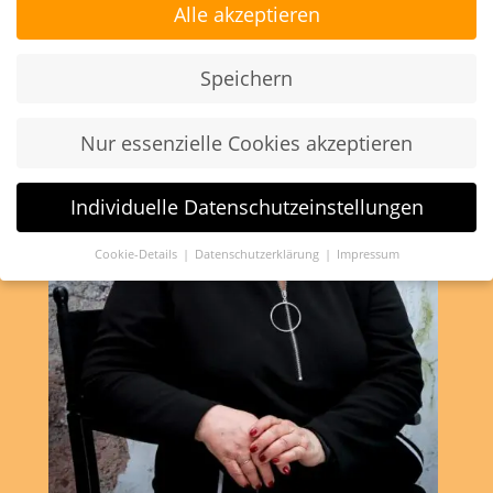
Alle akzeptieren
Speichern
Nur essenzielle Cookies akzeptieren
Individuelle Datenschutzeinstellungen
Cookie-Details
Datenschutzerklärung
Impressum
Datenschutzeinstellungen
Wenn Sie unter 16 Jahre alt sind und Ihre Zustimmung zu
freiwilligen Diensten geben möchten, müssen Sie Ihre
Erziehungsberechtigten um Erlaubnis bitten.
Wir verwenden Cookies und andere Technologien auf unserer
Website. Einige von ihnen sind essenziell, während andere
uns helfen, diese Website und Ihre Erfahrung zu verbessern.
Personenbezogene Daten können verarbeitet werden (z. B. IP-
Adressen), z. B. für personalisierte Anzeigen und Inhalte oder