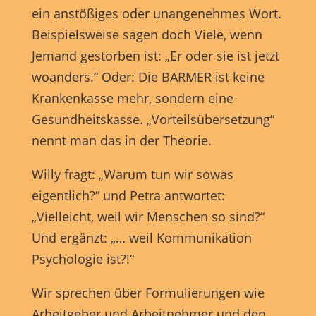
Anzeigen- und Inhaltsmessung.
Weitere Informationen über
ein anstößiges oder unangenehmes Wort.
die Verwendung Ihrer Daten finden Sie in unserer
Datenschutzerklärung
.
Beispielsweise sagen doch Viele, wenn
Hier finden Sie eine Übersicht über alle verwendeten Cookies.
Sie können Ihre Einwilligung zu ganzen Kategorien geben
Jemand gestorben ist: „Er oder sie ist jetzt
oder sich weitere Informationen anzeigen lassen und so nur
woanders.“ Oder: Die BARMER ist keine
bestimmte Cookies auswählen.
Krankenkasse mehr, sondern eine
Alle akzeptieren
Speichern
Gesundheitskasse. „Vorteilsübersetzung“
nennt man das in der Theorie.
Nur essenzielle Cookies akzeptieren
Willy fragt: „Warum tun wir sowas
Zurück
eigentlich?“ und Petra antwortet:
Datenschutzeinstellungen
Essenziell (1)
„Vielleicht, weil wir Menschen so sind?“
Essenzielle Cookies ermöglichen grundlegende Funktionen und sind für
Und ergänzt: „… weil Kommunikation
die einwandfreie Funktion der Website erforderlich.
Psychologie ist?!“
Cookie-Informationen anzeigen
Wir sprechen über Formulierungen wie
Marketing (1)
Mark
Arbeitgeber und Arbeitnehmer und den