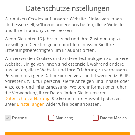
0170-2311441
info@petraschwarz.de
Datenschutzeinstellungen
Wir nutzen Cookies auf unserer Website. Einige von ihnen
sind essenziell, während andere uns helfen, diese Website
und Ihre Erfahrung zu verbessern.
Wenn Sie unter 16 Jahre alt sind und Ihre Zustimmung zu
freiwilligen Diensten geben möchten, müssen Sie Ihre
Erziehungsberechtigten um Erlaubnis bitten.
VORSICHT SchwarzWild
Wir verwenden Cookies und andere Technologien auf unserer
Website. Einige von ihnen sind essenziell, während andere
von
Petra Schwarz
|
Juni 14, 2025
|
Podcast -
uns helfen, diese Website und Ihre Erfahrung zu verbessern.
Personenbezogene Daten können verarbeitet werden (z. B. IP-
VORSICHT SchwarzWild
|
0 Kommentare
Adressen), z. B. für personalisierte Anzeigen und Inhalte oder
Anzeigen- und Inhaltsmessung.
Weitere Informationen über
die Verwendung Ihrer Daten finden Sie in unserer
Datenschutzerklärung
.
Sie können Ihre Auswahl jederzeit
unter
Einstellungen
widerrufen oder anpassen.
Datenschutzeinstellungen
Essenziell
Marketing
Externe Medien