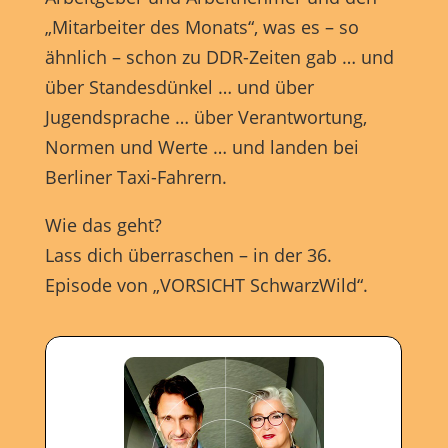
Marketing-Cookies werden von Drittanbietern oder Publishern
„Mitarbeiter des Monats“, was es – so
verwendet, um personalisierte Werbung anzuzeigen. Sie tun dies, indem
sie Besucher über Websites hinweg verfolgen.
ähnlich – schon zu DDR-Zeiten gab … und
Cookie-Informationen anzeigen
über Standesdünkel … und über
Jugendsprache … über Verantwortung,
Externe Medien (7)
Exte
Normen und Werte … und landen bei
Inhalte von Videoplattformen und Social-Media-Plattformen werden
standardmäßig blockiert. Wenn Cookies von externen Medien akzeptiert
Berliner Taxi-Fahrern.
werden, bedarf der Zugriff auf diese Inhalte keiner manuellen
Einwilligung mehr.
Wie das geht?
Cookie-Informationen anzeigen
Lass dich überraschen – in der 36.
powered by Borlabs Cookie
Datenschutzerklärung
Impressum
Episode von „VORSICHT SchwarzWild“.