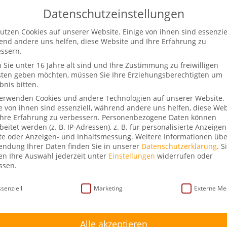
Datenschutzeinstellungen
utzen Cookies auf unserer Website. Einige von ihnen sind essenziel
Start
Über mich
Schlag.fertig!
Rede 
nd andere uns helfen, diese Website und Ihre Erfahrung zu
ssern.
Sie unter 16 Jahre alt sind und Ihre Zustimmung zu freiwilligen
sten geben möchten, müssen Sie Ihre Erziehungsberechtigten um
bnis bitten.
räch mit Vera Rasser
verwenden Cookies und andere Technologien auf unserer Website.
e von ihnen sind essenziell, während andere uns helfen, diese Web
 Kommentare
hre Erfahrung zu verbessern.
Personenbezogene Daten können
beitet werden (z. B. IP-Adressen), z. B. für personalisierte Anzeige
te oder Anzeigen- und Inhaltsmessung.
Weitere Informationen übe
ndung Ihrer Daten finden Sie in unserer
Datenschutzerklärung
.
S
n Ihre Auswahl jederzeit unter
Einstellungen
widerrufen oder
ssen.
schutzeinstellungen
senziell
Marketing
Externe Me
Alle akzeptieren