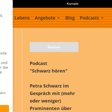
Kontakt
l,
meines Lebens
Angebote
Blog
Podcasts
site
n und
Podcast
r die
"Schwarz hören"
ie
Petra Schwarz im
Gespräch mit (mehr
dien
oder weniger)
Prominenten über