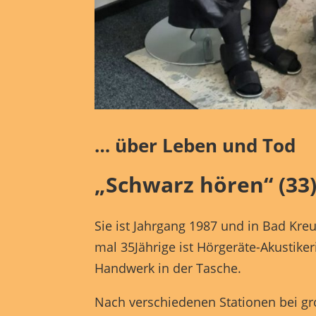
Hier 
Ihre 
Info
Al
Nu
Daten
… über Leben und Tod
Essen
„Schwarz hören“ (33)
Funkt
Sie ist Jahrgang 1987 und in Bad Kre
mal 35Jährige ist Hörgeräte-Akustiker
Mark
Handwerk in der Tasche.
perso
hinw
Nach verschiedenen Stationen bei gr