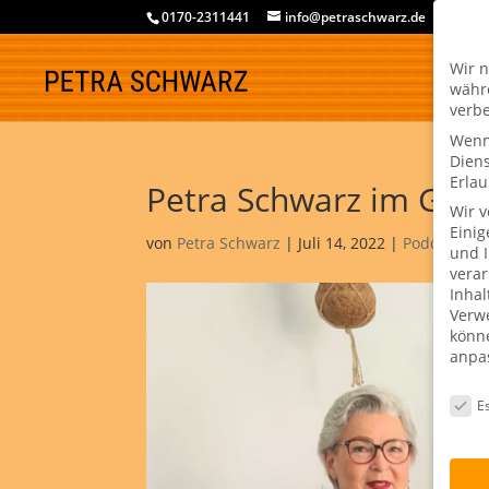
0170-2311441
info@petraschwarz.de
Wir n
währe
verbe
Wenn 
Dien
Erlau
Petra Schwarz im Gesp
Wir 
Einig
von
Petra Schwarz
|
Juli 14, 2022
|
Podcast
|
0
und I
verar
Inhal
Verwe
könne
anpa
Daten
Es