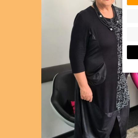
Wenn 
Dien
Erlau
Wir 
Einig
und I
verar
Inhal
Verwe