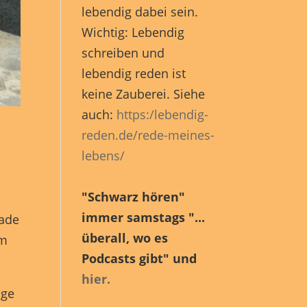
en
lebendig dabei sein.
n.
Wichtig: Lebendig
schreiben und
lebendig reden ist
Zurück
keine Zauberei. Siehe
auch:
https:/lebendig-
reden.de/rede-meines-
lebens/
eie
"Schwarz hören"
immer samstags "...
rade
Marketing
überall, wo es
em
Podcasts gibt" und
hier.
ige