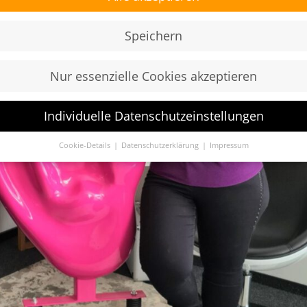
Speichern
Nur essenzielle Cookies akzeptieren
Individuelle Datenschutzeinstellungen
Cookie-Details
Datenschutzerklärung
Impressum
Datenschutzeinstellungen
Sie unter 16 Jahre alt sind und Ihre Zustimmung zu freiwilligen
sten geben möchten, müssen Sie Ihre Erziehungsberechtigten um
bnis bitten.
verwenden Cookies und andere Technologien auf unserer Website.
e von ihnen sind essenziell, während andere uns helfen, diese Web
hre Erfahrung zu verbessern.
Personenbezogene Daten können
beitet werden (z. B. IP-Adressen), z. B. für personalisierte Anzeige
te oder Anzeigen- und Inhaltsmessung.
Weitere Informationen übe
ndung Ihrer Daten finden Sie in unserer
Datenschutzerklärung
.