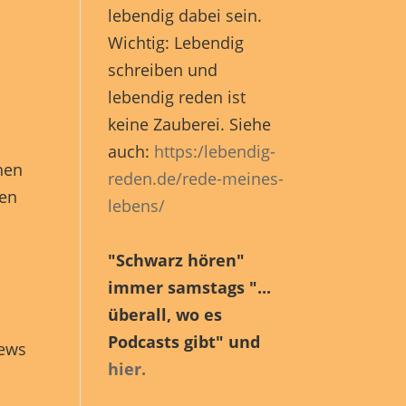
en
lebendig dabei sein.
n.
Wichtig: Lebendig
schreiben und
lebendig reden ist
Zurück
keine Zauberei. Siehe
auch:
https:/lebendig-
hen
reden.de/rede-meines-
sen
lebens/
eie
"Schwarz hören"
immer samstags "...
Marketing
überall, wo es
Podcasts gibt" und
News
hier.