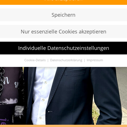
Speichern
Nur essenzielle Cookies akzeptieren
Individuelle Datenschutzeinstellungen
Cookie-Details
Datenschutzerklärung
Impressum
Datenschutzeinstellungen
Sie unter 16 Jahre alt sind und Ihre Zustimmung zu freiwilligen
sten geben möchten, müssen Sie Ihre Erziehungsberechtigten um
bnis bitten.
verwenden Cookies und andere Technologien auf unserer Website.
e von ihnen sind essenziell, während andere uns helfen, diese Web
hre Erfahrung zu verbessern.
Personenbezogene Daten können
beitet werden (z. B. IP-Adressen), z. B. für personalisierte Anzeige
te oder Anzeigen- und Inhaltsmessung.
Weitere Informationen übe
ndung Ihrer Daten finden Sie in unserer
Datenschutzerklärung
.