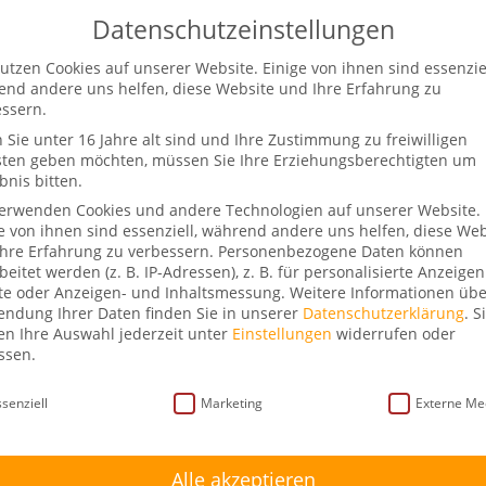
Datenschutzeinstellungen
utzen Cookies auf unserer Website. Einige von ihnen sind essenziel
Start
Über mich
Schlag.fertig!
Rede 
nd andere uns helfen, diese Website und Ihre Erfahrung zu
ssern.
Sie unter 16 Jahre alt sind und Ihre Zustimmung zu freiwilligen
sten geben möchten, müssen Sie Ihre Erziehungsberechtigten um
bnis bitten.
räch mit Sebastian Czaja
verwenden Cookies und andere Technologien auf unserer Website.
e von ihnen sind essenziell, während andere uns helfen, diese Web
 Kommentare
hre Erfahrung zu verbessern.
Personenbezogene Daten können
beitet werden (z. B. IP-Adressen), z. B. für personalisierte Anzeige
te oder Anzeigen- und Inhaltsmessung.
Weitere Informationen übe
ndung Ihrer Daten finden Sie in unserer
Datenschutzerklärung
.
S
n Ihre Auswahl jederzeit unter
Einstellungen
widerrufen oder
ssen.
schutzeinstellungen
senziell
Marketing
Externe Me
Alle akzeptieren