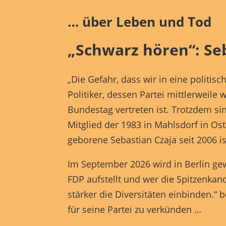
Hier 
Ihre 
… über Leben und Tod
Info
Al
„Schwarz hören“: Seb
Nu
„Die Gefahr, dass wir in eine politis
Daten
Politiker, dessen Partei mittlerwei
Bundestag vertreten ist. Trotzdem si
Essen
Mitglied der 1983 in Mahlsdorf in Os
Funkt
geborene Sebastian Czaja seit 2006 is
Im September 2026 wird in Berlin gew
FDP aufstellt und wer die Spitzenkandi
Mark
perso
stärker die Diversitäten einbinden.“
hinw
für seine Partei zu verkünden …