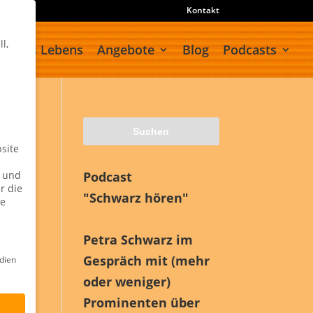
Kontakt
l,
meines Lebens
Angebote
Blog
Podcasts
site
n und
Podcast
r die
"Schwarz hören"
ie
Petra Schwarz im
Gespräch mit (mehr
dien
oder weniger)
Prominenten über