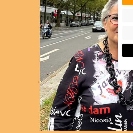
Wenn 
Dien
Erlau
Wir 
Einig
und I
verar
Inhal
Verwe