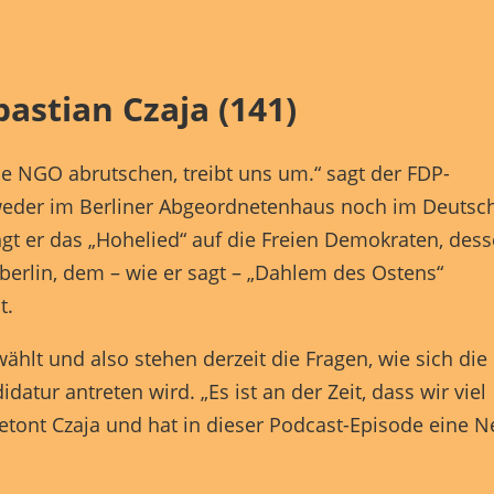
finden Sie eine Übersicht über alle verwendeten Cookies. Sie könn
Einwilligung zu ganzen Kategorien geben oder sich weitere
rmationen anzeigen lassen und so nur bestimmte Cookies auswähle
le akzeptieren
Speichern
astian Czaja (141)
r essenzielle Cookies akzeptieren
che NGO abrutschen, treibt uns um.“ sagt der FDP-
schutzeinstellungen
le weder im Berliner Abgeordnetenhaus noch im Deutsc
Essenziell (1)
ngt er das „Hohelied“ auf die Freien Demokraten, des
zielle Cookies ermöglichen grundlegende Funktionen und sind für die einwandfr
tberlin, dem – wie er sagt – „Dahlem des Ostens“
ion der Website erforderlich.
t.
Cookie-Informationen anzeigen
ählt und also stehen derzeit die Fragen, wie sich die
Marketing (1)
datur antreten wird. „Es ist an der Zeit, dass wir viel
eting-Cookies werden von Drittanbietern oder Publishern verwendet, um
nalisierte Werbung anzuzeigen. Sie tun dies, indem sie Besucher über Websites
 betont Czaja und hat in dieser Podcast-Episode eine 
eg verfolgen.
Cookie-Informationen anzeigen