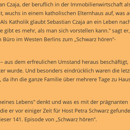
an Czaja, der beruflich in der Immobilienwirtschaft al
Externe Medien (7)
ist, wuchs in einem katholischen Elternhaus auf, was 
lte von Videoplattformen und Social-Media-Plattformen werden standardmäßig
 Als Katholik glaubt Sebastian Czaja an ein Leben nac
iert. Wenn Cookies von externen Medien akzeptiert werden, bedarf der Zugriff a
 Inhalte keiner manuellen Einwilligung mehr.
ibt es mehr, als man sich vorstellen kann.“ sagt er,
Cookie-Informationen anzeigen
m Büro im Westen Berlins zum „Schwarz hören“-
ered by Borlabs Cookie
Datenschutzerklärung
Imp
t – aus dem erfreulichen Umstand heraus beschäftigt,
hter wurde. Und besonders eindrücklich waren die letz
, da ihn die ganze Familie über mehrere Tage zu Hau
meines Lebens“ denkt und was es mit der prägnanten
die er vor einiger Zeit für Host Petra Schwarz gefund
dieser 141. Episode von „Schwarz hören“.