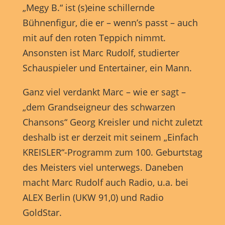
Anzeigen- und Inhaltsmessung.
Weitere Informationen über
„Megy B.“ ist (s)eine schillernde
die Verwendung Ihrer Daten finden Sie in unserer
Datenschutzerklärung
.
Bühnenfigur, die er – wenn’s passt – auch
Hier finden Sie eine Übersicht über alle verwendeten Cookies.
mit auf den roten Teppich nimmt.
Sie können Ihre Einwilligung zu ganzen Kategorien geben
oder sich weitere Informationen anzeigen lassen und so nur
Ansonsten ist Marc Rudolf, studierter
bestimmte Cookies auswählen.
Schauspieler und Entertainer, ein Mann.
Alle akzeptieren
Speichern
Ganz viel verdankt Marc – wie er sagt –
Nur essenzielle Cookies akzeptieren
„dem Grandseigneur des schwarzen
Chansons“ Georg Kreisler und nicht zuletzt
Zurück
deshalb ist er derzeit mit seinem „Einfach
Datenschutzeinstellungen
Essenziell (1)
KREISLER“-Programm zum 100. Geburtstag
des Meisters viel unterwegs. Daneben
Essenzielle Cookies ermöglichen grundlegende Funktionen und sind für
die einwandfreie Funktion der Website erforderlich.
macht Marc Rudolf auch Radio, u.a. bei
Cookie-Informationen anzeigen
ALEX Berlin (UKW 91,0) und Radio
GoldStar.
Marketing (1)
Mark