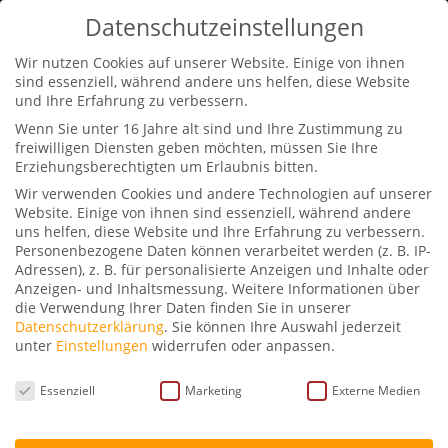
0170-2311441
info@petraschwarz.de
Datenschutzeinstellungen
Wir nutzen Cookies auf unserer Website. Einige von ihnen
sind essenziell, während andere uns helfen, diese Website
und Ihre Erfahrung zu verbessern.
Wenn Sie unter 16 Jahre alt sind und Ihre Zustimmung zu
freiwilligen Diensten geben möchten, müssen Sie Ihre
Erziehungsberechtigten um Erlaubnis bitten.
Petra Schwarz im
Wir verwenden Cookies und andere Technologien auf unserer
Gespräch mit Marc
Website. Einige von ihnen sind essenziell, während andere
Rudolf
uns helfen, diese Website und Ihre Erfahrung zu verbessern.
Personenbezogene Daten können verarbeitet werden (z. B. IP-
Adressen), z. B. für personalisierte Anzeigen und Inhalte oder
von
Petra Schwarz
|
Okt. 8, 2022
|
Podcast
|
0
Anzeigen- und Inhaltsmessung.
Weitere Informationen über
die Verwendung Ihrer Daten finden Sie in unserer
Kommentare
Datenschutzerklärung
.
Sie können Ihre Auswahl jederzeit
unter
Einstellungen
widerrufen oder anpassen.
Datenschutzeinstellungen
Essenziell
Marketing
Externe Medien