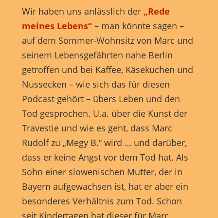
Marketing-Cookies werden von Drittanbietern oder Publishern
Wir haben uns anlässlich der
„Rede
verwendet, um personalisierte Werbung anzuzeigen. Sie tun dies, indem
sie Besucher über Websites hinweg verfolgen.
meines Lebens“
– man könnte sagen –
Cookie-Informationen anzeigen
auf dem Sommer-Wohnsitz von Marc und
seinem Lebensgefährten nahe Berlin
Externe Medien (7)
Exte
getroffen und bei Kaffee, Käsekuchen und
Inhalte von Videoplattformen und Social-Media-Plattformen werden
Nussecken – wie sich das für diesen
standardmäßig blockiert. Wenn Cookies von externen Medien akzeptiert
werden, bedarf der Zugriff auf diese Inhalte keiner manuellen
Podcast gehört – übers Leben und den
Einwilligung mehr.
Tod gesprochen. U.a. über die Kunst der
Cookie-Informationen anzeigen
Travestie und wie es geht, dass Marc
powered by Borlabs Cookie
Datenschutzerklärung
Impressum
Rudolf zu „Megy B.“ wird … und darüber,
dass er keine Angst vor dem Tod hat. Als
Sohn einer slowenischen Mutter, der in
Bayern aufgewachsen ist, hat er aber ein
besonderes Verhältnis zum Tod. Schon
seit Kindertagen hat dieser für Marc