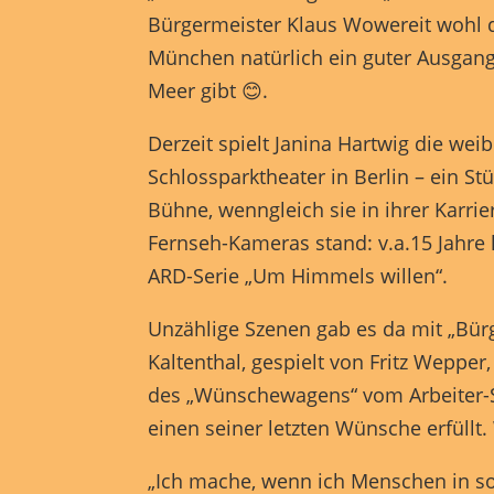
Bürgermeister Klaus Wowereit wohl da
München natürlich ein guter Ausgang
Inha
block
Meer gibt 😊.
diese
Derzeit spielt Janina Hartwig die wei
pow
Schlossparktheater in Berlin – ein Stü
Bühne, wenngleich sie in ihrer Karrie
Fernseh-Kameras stand: v.a.15 Jahre 
ARD-Serie „Um Himmels willen“.
Unzählige Szenen gab es da mit „Bür
Kaltenthal, gespielt von Fritz Wepper
des „Wünschewagens“ vom Arbeiter-
einen seiner letzten Wünsche erfüll
„Ich mache, wenn ich Menschen in so