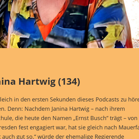
finden Sie eine Übersicht über alle verwendeten Cookies. Sie könn
Einwilligung zu ganzen Kategorien geben oder sich weitere
rmationen anzeigen lassen und so nur bestimmte Cookies auswähle
le akzeptieren
Speichern
r essenzielle Cookies akzeptieren
schutzeinstellungen
Essenziell (1)
zielle Cookies ermöglichen grundlegende Funktionen und sind für die einwandfr
ina Hartwig (134)
ion der Website erforderlich.
Cookie-Informationen anzeigen
 gleich in den ersten Sekunden dieses Podcasts zu hör
Marketing (1)
chen. Denn: Nachdem Janina Hartwig – nach ihrem
eting-Cookies werden von Drittanbietern oder Publishern verwendet, um
hule, die heute den Namen „Ernst Busch“ trägt – von
nalisierte Werbung anzuzeigen. Sie tun dies, indem sie Besucher über Websites
eg verfolgen.
esden fest engagiert war, hat sie gleich nach Mauerfa
Cookie-Informationen anzeigen
t auch gut so.“ würde der ehemalige Regierende