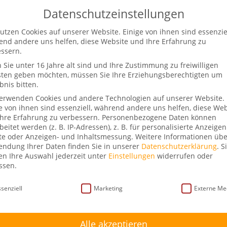
Datenschutzeinstellungen
utzen Cookies auf unserer Website. Einige von ihnen sind essenziel
Start
Über mich
Schlag.fertig!
Rede 
nd andere uns helfen, diese Website und Ihre Erfahrung zu
ssern.
Sie unter 16 Jahre alt sind und Ihre Zustimmung zu freiwilligen
sten geben möchten, müssen Sie Ihre Erziehungsberechtigten um
bnis bitten.
räch mit Janina Hartwig
verwenden Cookies und andere Technologien auf unserer Website.
e von ihnen sind essenziell, während andere uns helfen, diese Web
0 Kommentare
hre Erfahrung zu verbessern.
Personenbezogene Daten können
beitet werden (z. B. IP-Adressen), z. B. für personalisierte Anzeige
te oder Anzeigen- und Inhaltsmessung.
Weitere Informationen übe
ndung Ihrer Daten finden Sie in unserer
Datenschutzerklärung
.
S
n Ihre Auswahl jederzeit unter
Einstellungen
widerrufen oder
ssen.
schutzeinstellungen
senziell
Marketing
Externe Me
Alle akzeptieren