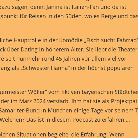
Externe Medien (7)
zu sagen, denn: Janina ist Italien-Fan und da ist
spunkt für Reisen in den Süden, wo es Berge und da
lte von Videoplattformen und Social-Media-Plattformen werden standardmäßig
iert. Wenn Cookies von externen Medien akzeptiert werden, bedarf der Zugriff a
 Inhalte keiner manuellen Einwilligung mehr.
Cookie-Informationen anzeigen
bliche Hauptrolle in der Komödie „Fisch sucht Fahrrad
ered by Borlabs Cookie
Datenschutzerklärung
Imp
ck über Dating in höherem Alter. Sie liebt die Theater
re seit nunmehr rund 45 Jahren vor allem viel vor
lang als „Schwester Hanna“ in der höchst populären
germeister Wöller“ vom fiktiven bayerischen Städtche
, der im März 2024 verstarb. Ihm hat sie als Projektpat
Samariter-Bund in München einige Tage vor seinem 
t. Welchen? Das ist in diesem Podcast zu erfahren …
lchen Situationen begleite, die Erfahrung: Wenn