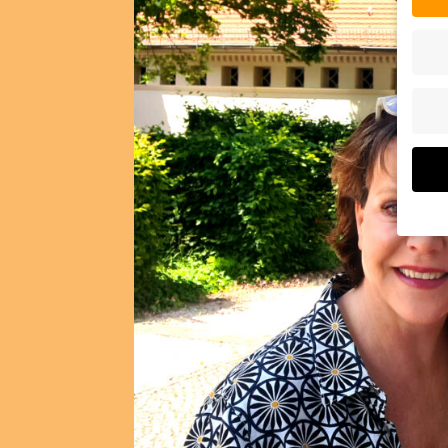
Wenn 
Dien
Erlau
Wir 
Einig
und I
verar
Inhal
Verwe