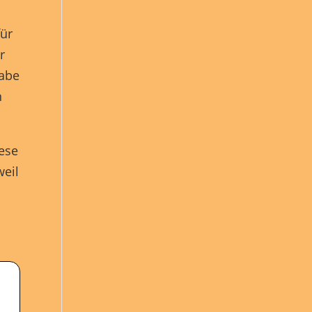
für
r
habe
n
iese
weil