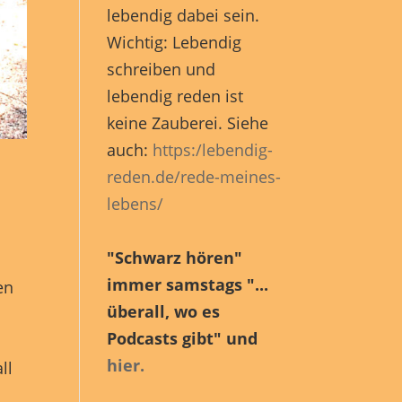
en
lebendig dabei sein.
n.
Wichtig: Lebendig
schreiben und
lebendig reden ist
Zurück
keine Zauberei. Siehe
auch:
https:/lebendig-
reden.de/rede-meines-
lebens/
eie
"Schwarz hören"
immer samstags "...
en
Marketing
überall, wo es
Podcasts gibt" und
hier.
ll