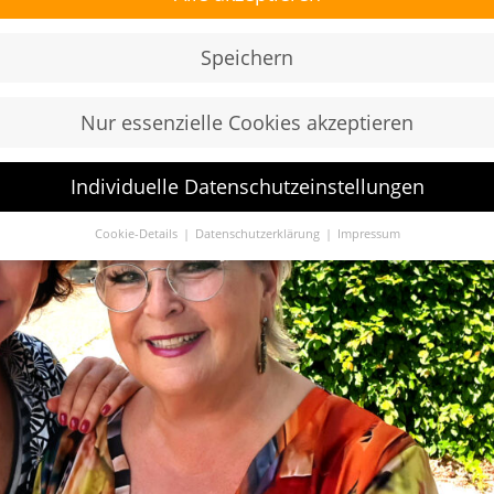
Speichern
Nur essenzielle Cookies akzeptieren
Individuelle Datenschutzeinstellungen
Cookie-Details
Datenschutzerklärung
Impressum
Datenschutzeinstellungen
Sie unter 16 Jahre alt sind und Ihre Zustimmung zu freiwilligen
sten geben möchten, müssen Sie Ihre Erziehungsberechtigten um
bnis bitten.
verwenden Cookies und andere Technologien auf unserer Website.
e von ihnen sind essenziell, während andere uns helfen, diese Web
hre Erfahrung zu verbessern.
Personenbezogene Daten können
beitet werden (z. B. IP-Adressen), z. B. für personalisierte Anzeige
te oder Anzeigen- und Inhaltsmessung.
Weitere Informationen übe
ndung Ihrer Daten finden Sie in unserer
Datenschutzerklärung
.