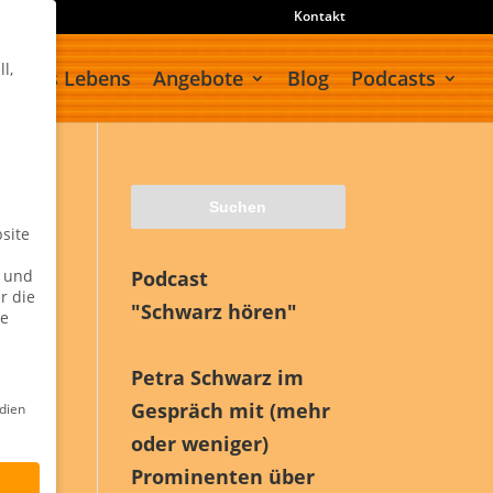
Kontakt
l,
meines Lebens
Angebote
Blog
Podcasts
site
n und
Podcast
r die
"Schwarz hören"
ie
Petra Schwarz im
Gespräch mit (mehr
dien
oder weniger)
Prominenten über