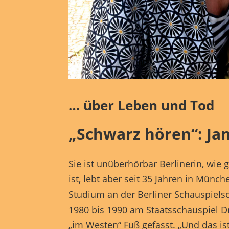
Hier 
Ihre 
Info
Al
Nu
Daten
… über Leben und Tod
Essen
„Schwarz hören“: Jan
Funkt
Sie ist unüberhörbar Berlinerin, wie
ist, lebt aber seit 35 Jahren in Mün
Mark
Studium an der Berliner Schauspielsc
perso
hinw
1980 bis 1990 am Staatsschauspiel Dr
„im Westen“ Fuß gefasst. „Und das is