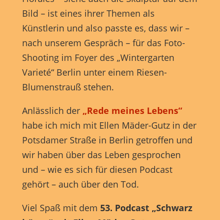
Anzeigen- und Inhaltsmessung.
Weitere Informationen über
die Verwendung Ihrer Daten finden Sie in unserer
Bild – ist eines ihrer Themen als
Datenschutzerklärung
.
Künstlerin und also passte es, dass wir –
Hier finden Sie eine Übersicht über alle verwendeten Cookies.
Sie können Ihre Einwilligung zu ganzen Kategorien geben
nach unserem Gespräch – für das Foto-
oder sich weitere Informationen anzeigen lassen und so nur
bestimmte Cookies auswählen.
Shooting im Foyer des „Wintergarten
Varieté“ Berlin unter einem Riesen-
Alle akzeptieren
Speichern
Blumenstrauß stehen.
Nur essenzielle Cookies akzeptieren
Anlässlich der
„Rede meines Lebens“
habe ich mich mit Ellen Mäder-Gutz in der
Zurück
Datenschutzeinstellungen
Potsdamer Straße in Berlin getroffen und
Essenziell (1)
wir haben über das Leben gesprochen
Essenzielle Cookies ermöglichen grundlegende Funktionen und sind für
und – wie es sich für diesen Podcast
die einwandfreie Funktion der Website erforderlich.
gehört – auch über den Tod.
Cookie-Informationen anzeigen
Viel Spaß mit dem
53. Podcast „Schwarz
Marketing (1)
Mark