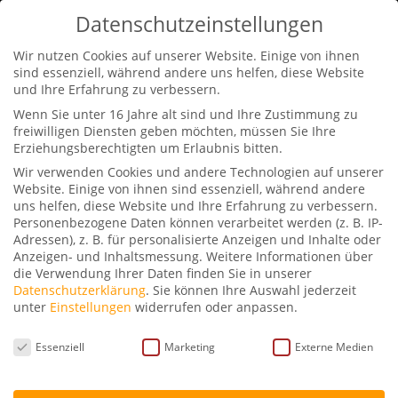
0170-2311441
info@petraschwarz.de
Datenschutzeinstellungen
Wir nutzen Cookies auf unserer Website. Einige von ihnen
sind essenziell, während andere uns helfen, diese Website
und Ihre Erfahrung zu verbessern.
Wenn Sie unter 16 Jahre alt sind und Ihre Zustimmung zu
freiwilligen Diensten geben möchten, müssen Sie Ihre
Erziehungsberechtigten um Erlaubnis bitten.
Petra Schwarz im
Wir verwenden Cookies und andere Technologien auf unserer
Gespräch mit Ellen
Website. Einige von ihnen sind essenziell, während andere
Mäder-Gutz
uns helfen, diese Website und Ihre Erfahrung zu verbessern.
Personenbezogene Daten können verarbeitet werden (z. B. IP-
Adressen), z. B. für personalisierte Anzeigen und Inhalte oder
von
Petra Schwarz
|
Dez. 16, 2022
|
Podcast
|
4
Anzeigen- und Inhaltsmessung.
Weitere Informationen über
die Verwendung Ihrer Daten finden Sie in unserer
Kommentare
Datenschutzerklärung
.
Sie können Ihre Auswahl jederzeit
unter
Einstellungen
widerrufen oder anpassen.
Datenschutzeinstellungen
Essenziell
Marketing
Externe Medien
… über Leben und Tod