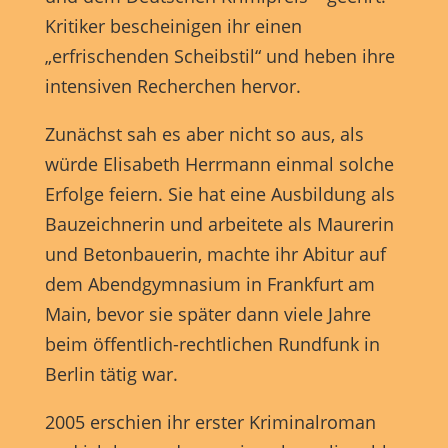
Anzeigen- und Inhaltsmessung.
Weitere Informationen über
die Verwendung Ihrer Daten finden Sie in unserer
Kritiker bescheinigen ihr einen
Datenschutzerklärung
.
„erfrischenden Scheibstil“ und heben ihre
Hier finden Sie eine Übersicht über alle verwendeten Cookies.
Sie können Ihre Einwilligung zu ganzen Kategorien geben
intensiven Recherchen hervor.
oder sich weitere Informationen anzeigen lassen und so nur
bestimmte Cookies auswählen.
Zunächst sah es aber nicht so aus, als
Alle akzeptieren
Speichern
würde Elisabeth Herrmann einmal solche
Erfolge feiern. Sie hat eine Ausbildung als
Nur essenzielle Cookies akzeptieren
Bauzeichnerin und arbeitete als Maurerin
und Betonbauerin, machte ihr Abitur auf
Zurück
Datenschutzeinstellungen
dem Abendgymnasium in Frankfurt am
Essenziell (1)
Main, bevor sie später dann viele Jahre
Essenzielle Cookies ermöglichen grundlegende Funktionen und sind für
beim öffentlich-rechtlichen Rundfunk in
die einwandfreie Funktion der Website erforderlich.
Berlin tätig war.
Cookie-Informationen anzeigen
2005 erschien ihr erster Kriminalroman
Marketing (1)
Mark