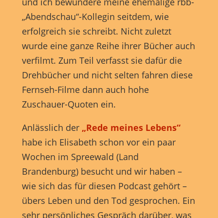
und ich bewundere meine ehemalige rbb-
Marketing-Cookies werden von Drittanbietern oder Publishern
verwendet, um personalisierte Werbung anzuzeigen. Sie tun dies, indem
„Abendschau“-Kollegin seitdem, wie
sie Besucher über Websites hinweg verfolgen.
erfolgreich sie schreibt. Nicht zuletzt
Cookie-Informationen anzeigen
wurde eine ganze Reihe ihrer Bücher auch
Externe Medien (7)
verfilmt. Zum Teil verfasst sie dafür die
Exte
Drehbücher und nicht selten fahren diese
Inhalte von Videoplattformen und Social-Media-Plattformen werden
standardmäßig blockiert. Wenn Cookies von externen Medien akzeptiert
Fernseh-Filme dann auch hohe
werden, bedarf der Zugriff auf diese Inhalte keiner manuellen
Einwilligung mehr.
Zuschauer-Quoten ein.
Cookie-Informationen anzeigen
Anlässlich der
„Rede meines Lebens“
powered by Borlabs Cookie
Datenschutzerklärung
Impressum
habe ich Elisabeth schon vor ein paar
Wochen im Spreewald (Land
Brandenburg) besucht und wir haben –
wie sich das für diesen Podcast gehört –
übers Leben und den Tod gesprochen. Ein
sehr persönliches Gespräch darüber, was