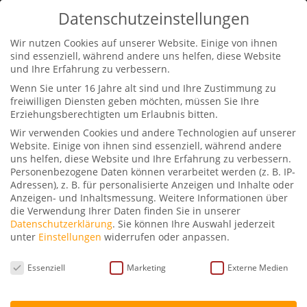
0170-2311441
info@petraschwarz.de
Datenschutzeinstellungen
Wir nutzen Cookies auf unserer Website. Einige von ihnen
sind essenziell, während andere uns helfen, diese Website
und Ihre Erfahrung zu verbessern.
Wenn Sie unter 16 Jahre alt sind und Ihre Zustimmung zu
freiwilligen Diensten geben möchten, müssen Sie Ihre
Erziehungsberechtigten um Erlaubnis bitten.
Petra Schwarz im
Wir verwenden Cookies und andere Technologien auf unserer
Gespräch mit Elisabeth
Website. Einige von ihnen sind essenziell, während andere
Herrmann
uns helfen, diese Website und Ihre Erfahrung zu verbessern.
Personenbezogene Daten können verarbeitet werden (z. B. IP-
Adressen), z. B. für personalisierte Anzeigen und Inhalte oder
von
Petra Schwarz
|
Mai 26, 2022
|
Podcast
|
3
Anzeigen- und Inhaltsmessung.
Weitere Informationen über
die Verwendung Ihrer Daten finden Sie in unserer
Kommentare
Datenschutzerklärung
.
Sie können Ihre Auswahl jederzeit
unter
Einstellungen
widerrufen oder anpassen.
Datenschutzeinstellungen
Essenziell
Marketing
Externe Medien