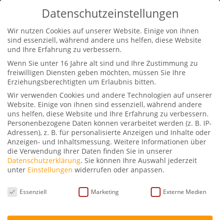
0170-2311441
info@petraschwarz.de
Datenschutzeinstellungen
Wir nutzen Cookies auf unserer Website. Einige von ihnen
sind essenziell, während andere uns helfen, diese Website
und Ihre Erfahrung zu verbessern.
Wenn Sie unter 16 Jahre alt sind und Ihre Zustimmung zu
freiwilligen Diensten geben möchten, müssen Sie Ihre
Erziehungsberechtigten um Erlaubnis bitten.
Petra Schwarz im
Wir verwenden Cookies und andere Technologien auf unserer
Gespräch mit Claudio
Website. Einige von ihnen sind essenziell, während andere
Maniscalco
uns helfen, diese Website und Ihre Erfahrung zu verbessern.
Personenbezogene Daten können verarbeitet werden (z. B. IP-
Adressen), z. B. für personalisierte Anzeigen und Inhalte oder
von
Petra Schwarz
|
Apr. 6, 2025
|
Podcast
|
0
Anzeigen- und Inhaltsmessung.
Weitere Informationen über
die Verwendung Ihrer Daten finden Sie in unserer
Kommentare
Datenschutzerklärung
.
Sie können Ihre Auswahl jederzeit
unter
Einstellungen
widerrufen oder anpassen.
Datenschutzeinstellungen
Essenziell
Marketing
Externe Medien