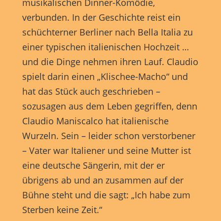
musikalischen Dinner-Komödie,
Marketing-Cookies werden von Drittanbietern oder Publishern
verwendet, um personalisierte Werbung anzuzeigen. Sie tun dies, indem
verbunden. In der Geschichte reist ein
sie Besucher über Websites hinweg verfolgen.
schüchterner Berliner nach Bella Italia zu
Cookie-Informationen anzeigen
einer typischen italienischen Hochzeit …
Externe Medien (7)
Exte
und die Dinge nehmen ihren Lauf. Claudio
spielt darin einen „Klischee-Macho“ und
Inhalte von Videoplattformen und Social-Media-Plattformen werden
standardmäßig blockiert. Wenn Cookies von externen Medien akzeptiert
hat das Stück auch geschrieben –
werden, bedarf der Zugriff auf diese Inhalte keiner manuellen
Einwilligung mehr.
sozusagen aus dem Leben gegriffen, denn
Cookie-Informationen anzeigen
Claudio Maniscalco hat italienische
powered by Borlabs Cookie
Datenschutzerklärung
Impressum
Wurzeln. Sein – leider schon verstorbener
– Vater war Italiener und seine Mutter ist
eine deutsche Sängerin, mit der er
übrigens ab und an zusammen auf der
Bühne steht und die sagt: „Ich habe zum
Sterben keine Zeit.“