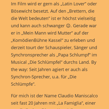
Anzeigen- und Inhaltsmessung.
Weitere Informationen über
Im Film wird er gern als „Latin Lover“ oder
die Verwendung Ihrer Daten finden Sie in unserer
Datenschutzerklärung
.
Bösewicht besetzt. Auf den „Brettern, die
Hier finden Sie eine Übersicht über alle verwendeten Cookies.
die Welt bedeuten“ ist er höchst vielseitig
Sie können Ihre Einwilligung zu ganzen Kategorien geben
oder sich weitere Informationen anzeigen lassen und so nur
und kann auch schwanger 😉. Gerade war
bestimmte Cookies auswählen.
er in „Mein Mann wird Mutter“ auf der
Alle akzeptieren
Speichern
„KomödienBühne Kassel“ zu erleben und
derzeit tourt der Schauspieler, Sänger und
Nur essenzielle Cookies akzeptieren
Synchronsprecher als „Papa Schlumpf“ im
Zurück
Musical „Die Schlümpfel“ durchs Land. By
Datenschutzeinstellungen
the way: Seit Jahren agiert er auch als
Essenziell (1)
Synchron-Sprecher, u.a. für „Die
Essenzielle Cookies ermöglichen grundlegende Funktionen und sind für
Schlümpfe“.
die einwandfreie Funktion der Website erforderlich.
Cookie-Informationen anzeigen
Für mich ist der Name Claudio Maniscalco
seit fast 20 Jahren mit „La Famiglia“, einer
Marketing (1)
Mark