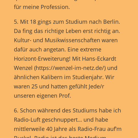
Marketing-Cookies werden von Drittanbietern oder Publishern
für meine Profession.
verwendet, um personalisierte Werbung anzuzeigen. Sie tun dies, indem
sie Besucher über Websites hinweg verfolgen.
5. Mit 18 gings zum Studium nach Berlin.
Cookie-Informationen anzeigen
Da fing das richtige Leben erst richtig an.
Externe Medien (7)
Exte
Kultur- und Musikwissenschaften waren
Inhalte von Videoplattformen und Social-Media-Plattformen werden
dafür auch angetan. Eine extreme
standardmäßig blockiert. Wenn Cookies von externen Medien akzeptiert
Horizont-Erweiterung! Mit Hans-Eckardt
werden, bedarf der Zugriff auf diese Inhalte keiner manuellen
Einwilligung mehr.
Wenzel (https://wenzel-im-netz.de/) und
Cookie-Informationen anzeigen
ähnlichen Kalibern im Studienjahr. Wir
powered by Borlabs Cookie
Datenschutzerklärung
Impressum
waren 25 und hatten gefühlt Jede/r
unseren eigenen Prof.
6. Schon während des Studiums habe ich
Radio-Luft geschnuppert… und habe
mittlerweile 40 Jahre als Radio-Frau auf’m