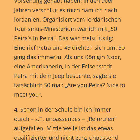
Vorsehung gehabt haben: In den 90er
Anzeigen- und Inhaltsmessung.
Weitere Informationen über
die Verwendung Ihrer Daten finden Sie in unserer
Jahren verschlug es mich nämlich nach
Datenschutzerklärung
.
Hier finden Sie eine Übersicht über alle verwendeten Cookies.
Jordanien. Organisiert vom Jordanischen
Sie können Ihre Einwilligung zu ganzen Kategorien geben
Tourismus-Ministerium war ich mit „50
oder sich weitere Informationen anzeigen lassen und so nur
bestimmte Cookies auswählen.
Petra’s in Petra“. Das war meist lustig:
Eine rief Petra und 49 drehten sich um. So
Alle akzeptieren
Speichern
ging das immerzu: Als uns Königin Noor,
eine Amerikanerin, in der Felsenstadt
Nur essenzielle Cookies akzeptieren
Petra mit dem Jeep besuchte, sagte sie
Zurück
tatsächlich 50 mal: „Are you Petra? Nice to
Datenschutzeinstellungen
Essenziell (1)
meet you“.
Essenzielle Cookies ermöglichen grundlegende Funktionen und sind für
4. Schon in der Schule bin ich immer
die einwandfreie Funktion der Website erforderlich.
durch – z.T. unpassendes – „Reinrufen“
Cookie-Informationen anzeigen
aufgefallen. Mittlerweile ist das etwas
Marketing (1)
Mark
qualifizierter und nicht ganz unpassend