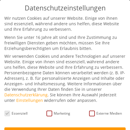
0170-2311441
info@petraschwarz.de
Datenschutzeinstellungen
Wir nutzen Cookies auf unserer Website. Einige von ihnen
sind essenziell, während andere uns helfen, diese Website
und Ihre Erfahrung zu verbessern.
Wenn Sie unter 16 Jahre alt sind und Ihre Zustimmung zu
freiwilligen Diensten geben möchten, müssen Sie Ihre
Erziehungsberechtigten um Erlaubnis bitten.
„Fun Facts“ oder
Wir verwenden Cookies und andere Technologien auf unserer
Wissenswertes über
Website. Einige von ihnen sind essenziell, während andere
Petra Schwarz
uns helfen, diese Website und Ihre Erfahrung zu verbessern.
Personenbezogene Daten können verarbeitet werden (z. B. IP-
Adressen), z. B. für personalisierte Anzeigen und Inhalte oder
von
Petra Schwarz
|
Juli 18, 2021
|
Allgemein
,
Anzeigen- und Inhaltsmessung.
Weitere Informationen über
die Verwendung Ihrer Daten finden Sie in unserer
Persönliches
|
5 Kommentare
Datenschutzerklärung
.
Sie können Ihre Auswahl jederzeit
unter
Einstellungen
widerrufen oder anpassen.
Datenschutzeinstellungen
Ich bin eine „Erfurter Puffbohne“. So
Essenziell
Marketing
Externe Medien
nennt man die Leute, die in der
Landeshauptstadt Thüringens geboren